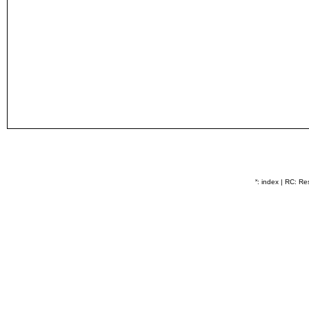
˟: index
|
RC: Res