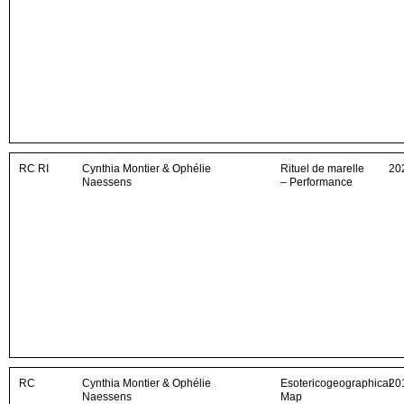
RC
RI
Cynthia Montier & Ophélie
Rituel de marelle
20
Naessens
– Performance
RC
Cynthia Montier & Ophélie
Esotericogeographical
20
Naessens
Map