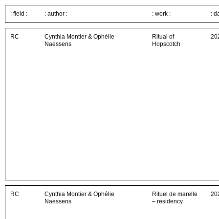
: field :
: author :
: work :
: d
RC
Cynthia Montier & Ophélie
Ritual of
20
Naessens
Hopscotch
RC
Cynthia Montier & Ophélie
Rituel de marelle
20
Naessens
– residency