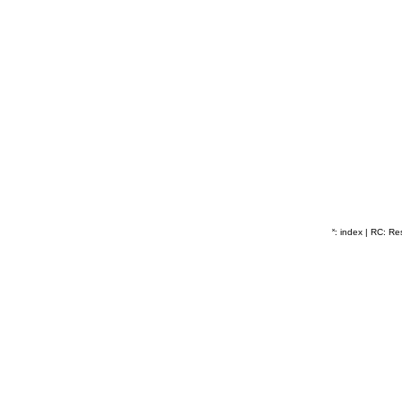
˟: index
|
RC: Res