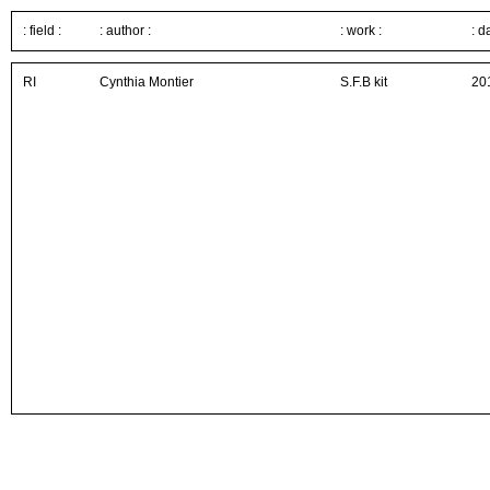
: field :
: author :
: work :
: d
RI
Cynthia Montier
S.F.B kit
20