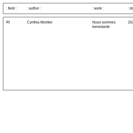
: field :
: author :
: work :
: d
RI
Cynthia Montier
Nous sommes
20
benedante