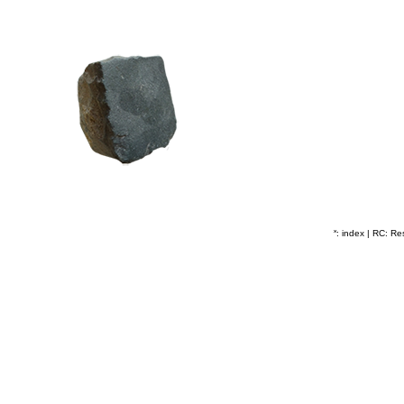
˟: index
|
RC: Res